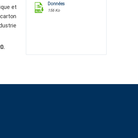
Données
ique et
156 Ko
 carton
dustrie
0.