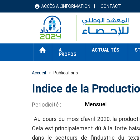
Aller
ACCÈS À L'INFORMATION
CONTACT
menu
au
contenu
header
principal
ACCUEIL
A
ACTUALITÉS
ST
PROPOS
Accueil
Publications
Indice de la Productio
Mensuel
Periodicité
Au cours du mois d’avril 2020, la producti
Cela est principalement dû à la forte bai
dans le secteurs de l’industrie du texti