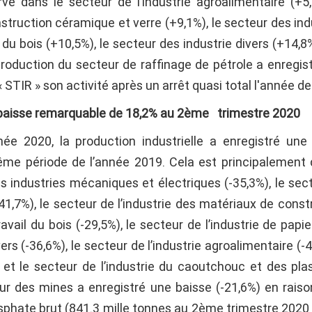
é dans le secteur de l’industrie agroalimentaire (+5,
struction céramique et verre (+9,1%), le secteur des ind
 du bois (+10,5%), le secteur des industrie divers (+14,8%
roduction du secteur de raffinage de pétrole a enregis
 STIR » son activité après un arrêt quasi total l'année de
ne baisse remarquable de 18,2% au 2ème trimestre 2020
e 2020, la production industrielle a enregistré une
ême période de l’année 2019. Cela est principalement 
s industries mécaniques et électriques (-35,3%), le sec
(-41,7%), le secteur de l’industrie des matériaux de const
avail du bois (-29,5%), le secteur de l’industrie de papie
ers (-36,6%), le secteur de l’industrie agroalimentaire (-4
 et le secteur de l’industrie du caoutchouc et des pla
r des mines a enregistré une baisse (-21,6%) en raiso
sphate brut (841.3 mille tonnes au 2ème trimestre 2020