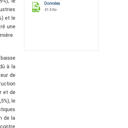
9%), le
Données
ustries
51.5 Ko
) et le
tré une
rnière.
 baisse
dû à la
teur de
ruction
r et de
,5%), le
stiques
n de la
 contre