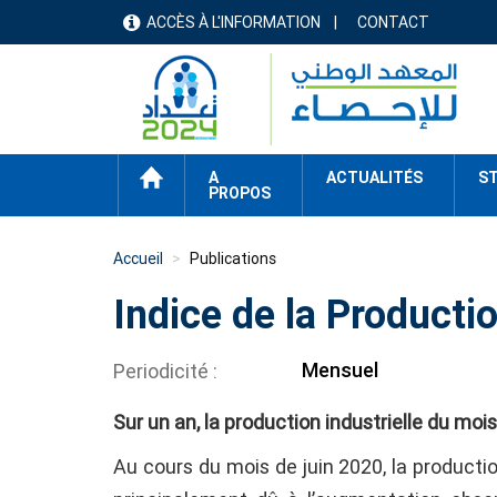
Aller
ACCÈS À L'INFORMATION
CONTACT
menu
au
contenu
header
principal
ACCUEIL
A
ACTUALITÉS
ST
PROPOS
Accueil
Publications
Indice de la Productio
Mensuel
Periodicité
Sur un an, la production industrielle du mo
Au cours du mois de juin 2020, la producti