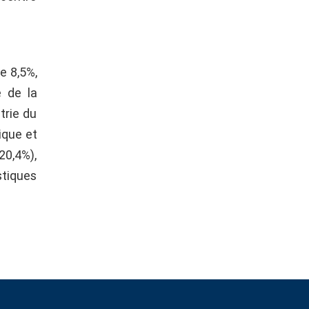
e 8,5%,
e de la
trie du
ique et
-20,4%),
stiques