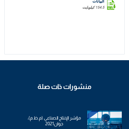
البيانات
154.5 كيلوبايت
منشورات ذات صلة
مؤشر الإنتاج الصناعي (م.ظ.م)،
جوان2021