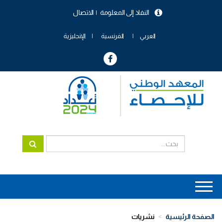
تجاوز
النفاذ إلى المعلومة
الاتصال
إلى
menu
المحتوى
header
الرئيسي
العربي
الفرنسية
الإنجليزية
Main
navigation
الصفحة الرئيسية
نشريات