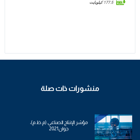
177.5 كيلوبايت
منشورات ذات صلة
مؤشر الإنتاج الصناعي (م.ظ.م)،
جوان2021