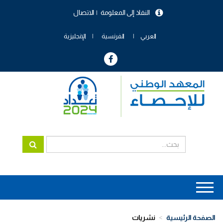
تجاوز
النفاذ إلى المعلومة
الاتصال
إلى
menu
المحتوى
header
الرئيسي
العربي
الفرنسية
الإنجليزية
Main
navigation
الصفحة الرئيسية
نشريات