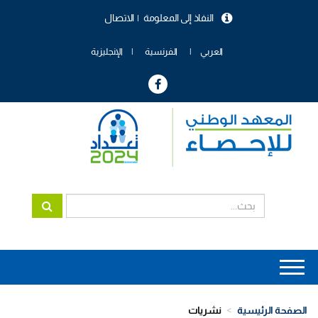
تجاوز
النفاذ إلى المعلومة
الاتصال
إلى
menu
المحتوى
header
الرئيسي
العربي
الفرنسية
الإنجليزية
Main
navigation
الصفحة الرئيسية
نشريات