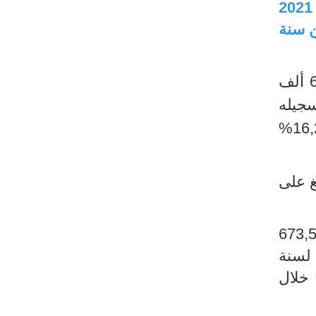
استقرار في نسبة البطالة خلال الثلاثي الأول لسنة 2022 مقارنة بـالثلاثي الرابع من سنة 2021
من سنة
من سنة 2022، 653,2 ألف
جيله
%
إناث لتبلغ على
فرزت 673,5
 لسنة
خلال