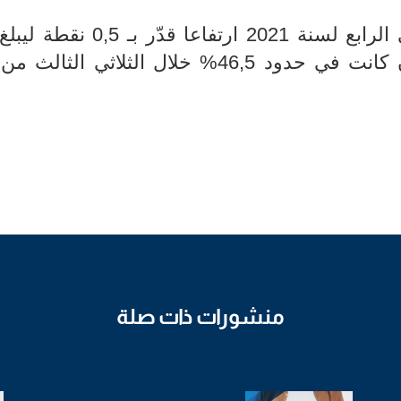
% خلال الثلاثي الثالث م
منشورات ذات صلة