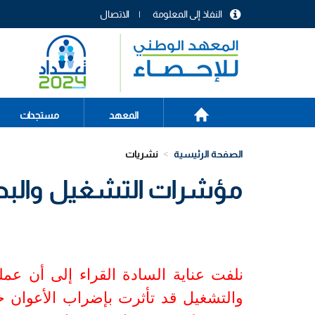
تجاوز
النفاذ إلى المعلومة
الاتصال
إلى
menu
المحتوى
header
الرئيسي
الصفحة
Main
المعهد
مستجدات
الرئيسية
navigation
الصفحة الرئيسية
نشريات
مؤشرات التشغيل والبطالة ا
نلفت عناية السادة القراء إلى أن عم
والتشغيل قد تأثرت بإضراب الأعوان خلال 