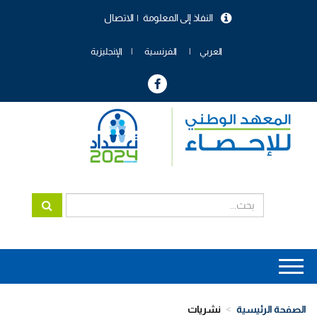
تجاوز
النفاذ إلى المعلومة
الاتصال
إلى
menu
المحتوى
header
الرئيسي
العربي
الفرنسية
الإنجليزية
Main
navigation
الصفحة الرئيسية
نشريات