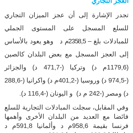
العجز التجاري
تجدر الإشارة إلى أن عجز الميزان التجاري
للسلع المسجل على المستوى الجملي
للمبادلات بلغ –
2358,5م
د
وهو يعود بالأساس
إلى العجز المسجل مع بعض البلدان كالصين
(1179,6م د) وتركيا (-471,7 د) والجزائر
(-
974,5
د) وروسيا (-401,2م د) واكرانيا
(-288,6
د) ومصر (-242 م د) و اليونان (-116,4 د).
وفي المقابل، سجلت المبادلات التجارية للسلع
فائضا مع العديد من البلدان الأخرى وأهمها
فرنسا بقيمة
958,6م د وألمانيا 591,8م د