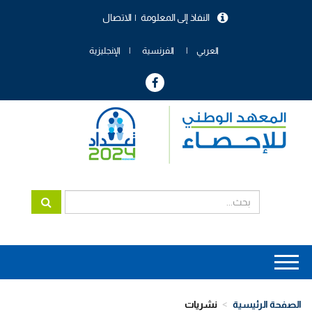
تجاوز
النفاذ إلى المعلومة
الاتصال
إلى
menu
المحتوى
header
الرئيسي
العربي
الفرنسية
الإنجليزية
Main
navigation
الصفحة الرئيسية
نشريات