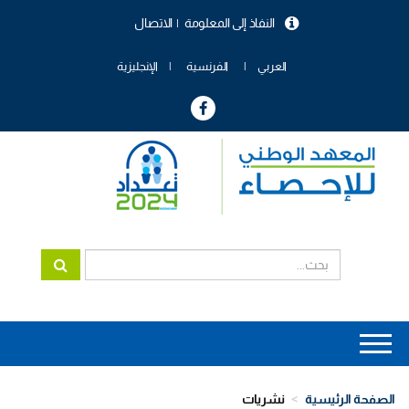
تجاوز
النفاذ إلى المعلومة
الاتصال
إلى
menu
المحتوى
header
الرئيسي
العربي
الفرنسية
الإنجليزية
Main
navigation
الصفحة الرئيسية
نشريات