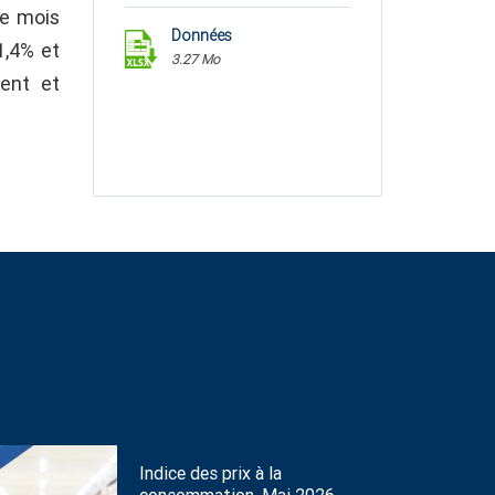
le mois
Données
1,4% et
3.27 Mo
ment et
Indice des prix à la