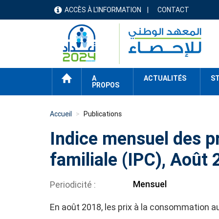
Aller
ACCÈS À L'INFORMATION
CONTACT
menu
au
contenu
header
principal
ACCUEIL
A
ACTUALITÉS
ST
PROPOS
Accueil
Publications
Indice mensuel des p
familiale (IPC), Août
Mensuel
Periodicité
En août 2018, les prix à la consommation a