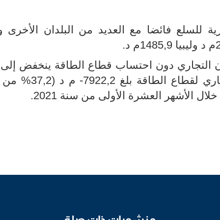
ية للسلع فائضا مع العديد من البلدان الأخرى و
د وليبيا 1485,9م د.
زان التجاري دون احتساب قطاع الطاقة ينخفض إلى
% من ا
منشورات ذات صلة