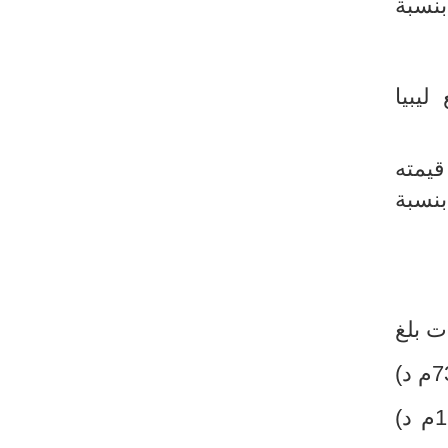
بنسبة
 مع الجزائر بنسبة (50,4%) ومع ليبيا
يمته
سا بنسبة
ت بلغ
وهو يبقي ناتج بالأساس عن العجز المسجل مع بعض البلدان كالصين (7319,9م د)
(-2940,3م د) وروسيا (-2387,5م د) وكذلك إيطاليا (-1909,1م د)