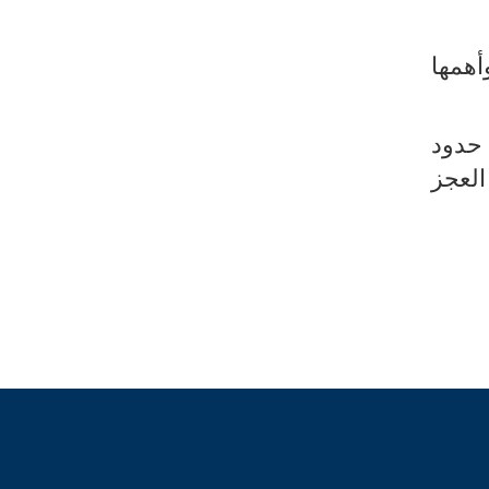
أهمها
 حدود
لعجز