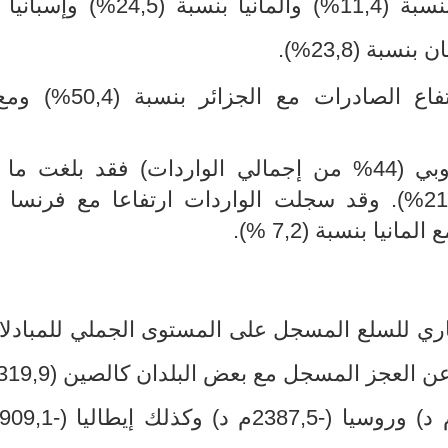
بة (11,4
%
) وألمانيا بنسبة (24,5
(%
وإسبانيا 
 بنسبة (23,8
(%
.
على الصعيد العربي، تبرز النتائج ارتفاع الصادرات
ي (44
% من إجمالي الواردات) فقد بلغت ما ق
30168,3م د مسجلة زيادة بنسبة (21,9%). وقد سجلت الواردات ارتفاعا مع فرن
جاري للسلع المسجل على المستوى الجملي للمبادلا