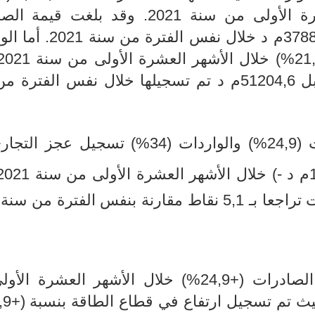
)مقابل( +20,9%) خلال الأشهر العشرة الأولى من سنة 2021. وقد بلغ
47310,2 مليون دينارا (م د) مقابل 37887,2م د خلال 
بلغت قيمة الواردات 68632,7م د مقابل 51204,6م د تم تسجيلها خلال نفس الف
24,
%
) والواردات (34
%
) تسجيل عجز التجار
ارنة بنفس الفترة
درات (+24,9
%) خلال الأشهر العشرة الأول