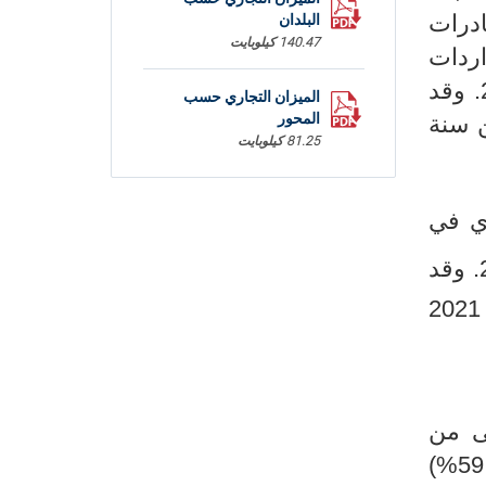
ت قيمة الصادرات
البلدان
140.47 كيلوبايت
نفس الفترة من سنة 2021. أما الواردات
فقد ارتفعت بنسبة (34 (% مقابل (+21,6%) خلال الأشهر العشرة الأولى من سنة 2021. وقد
الميزان التجاري حسب
المحور
ترة من سنة
81.25 كيلوبايت
البيانات
ي في
35.58 كيلوبايت
د) مقابل (13317,4م د -) خلال الأشهر العشرة الأولى من سنة 2021. وقد
من سنة 2021
ى من
سنة2022 إلى العديد من القطاعات، حيث تم تسجيل ارتفاع في قطاع الطاقة بنسبة (+59,9%)