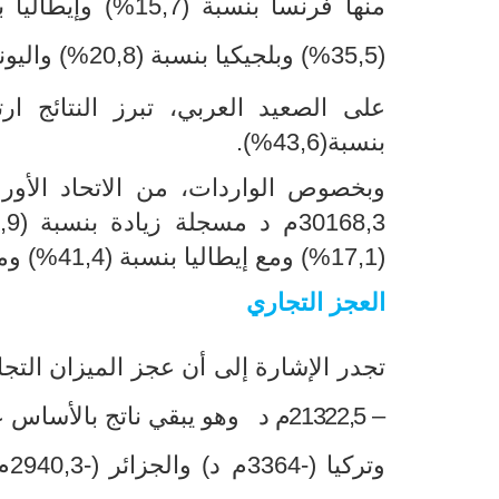
منها فرنسا بنسبة (15,7
(%
وإيطاليا بنس
(35,5
(%
وبلجيكيا بنسبة (20,8
(%
واليونان
بنسبة(43,6%).
وبخصوص الواردات، من الاتحاد الأوروب
(17,1%) ومع إيطاليا بنسبة (41,4%) ومع المانيا بنسبة (7,2 %).
العجز التجاري
تجدر الإشارة إلى أن عجز الميزان الت
–
21322,5م
د
وتركيا (-3364م د) والجزائر