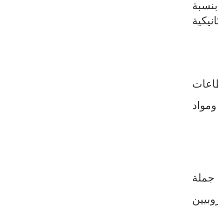
ئية بنسبة
نيكية
اعات
والمواد الأولية ونصف المصنعة بنسبة (+41,9%) ومواد
جملة
وبيين