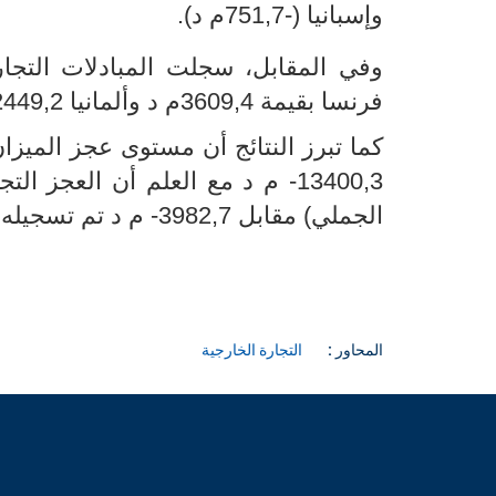
وإسبانيا (-751,7م د).
وفي المقابل، سجلت المبادلات التجار
فرنسا بقيمة 3609,4م د وألمانيا 2449,2م
كما تبرز النتائج أن مستوى عجز المي
13400,3- م د مع العلم أن العجز التجاري لقطاع الطاقة بلغ 7922,2- م د (37,2
الجملي) مقابل 3982,7- م د تم تسجيله خلال الأشهر العشرة الأولى من سنة 2021.
المحاور :
التجارة الخارجية