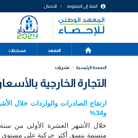
تجاوز
النفاذ إلى المعلومة
الاتصال
إلى
menu
المحتوى
header
الرئيسي
الصفحة
Main
المعهد
مستجدات
الرئيسية
navigation
الصفحة الرئيسية
نشريات
التجارة الخارجية بالأسعار الج
ارتفاع الصادرات والواردات
خلال الأشهر ال
و34%
متسمة بنسق أكثر حركية على مستوى 