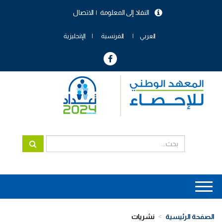
تجاوز
النفاذ إلى المعلومة
الاتصال
إلى
menu
المحتوى
header
الرئيسي
العربي
الفرنسية
الإنجليزية
Main
navigation
الصفحة الرئيسية
نشريات