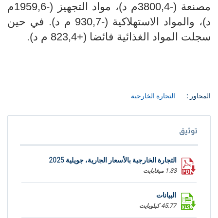
مصنعة (-3800,4م د)، مواد التجهيز (-1959,6م
د)، والمواد الاستهلاكية (-930,7 م د). في حين
سجلت المواد الغذائية فائضا (+823,4 م د).
المحاور :
التجارة الخارجية
توثيق
التجارة الخارجية بالأسعار الجارية، جويلية 2025
1.33 ميغابايت
البيانات
45.77 كيلوبايت