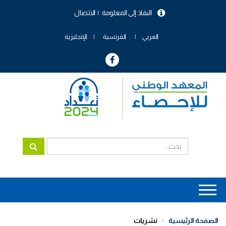
تجاوز
النفاذ إلى المعلومة
الاتصال
إلى
menu
المحتوى
header
الرئيسي
العربي
الفرنسية
الإنجليزية
Main
navigation
الصفحة الرئيسية
نشريات