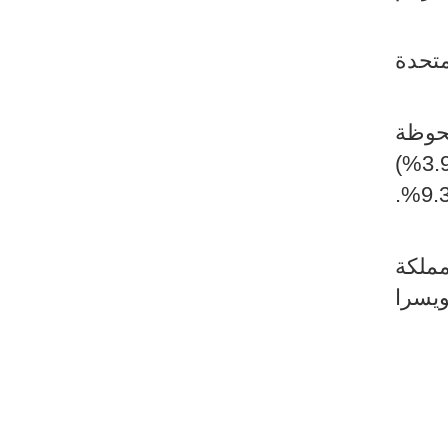
%)، والمملكة المتحدة
لحوظة
مع إيطاليا (+39.1%)، وإسبانيا (+33.7%). في المقابل، سُجلت انخفاضا مع ألمانيا (-3.9%)
ومالطا (-49.5%) وهولندا (-18.9%). وارتفعت الواردات من بلدان المغرب العربي بنسبة 9.3%.
ن الصين بنسبة 2.6% ومن المملكة
من سويسرا