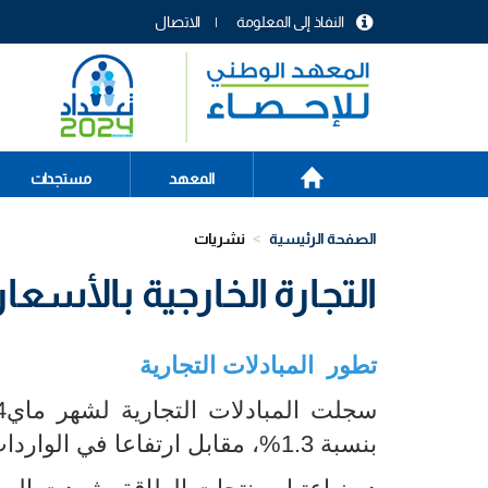
تجاوز
النفاذ إلى المعلومة
الاتصال
إلى
menu
المحتوى
header
الرئيسي
الصفحة
Main
المعهد
مستجدات
الرئيسية
navigation
الصفحة الرئيسية
نشريات
التجارة الخارجية بالأسعار ا
تطور المبادلات التجارية
بنسبة 1.3%، مقابل ارتفاعا في الواردات بنسبة 1.5%.