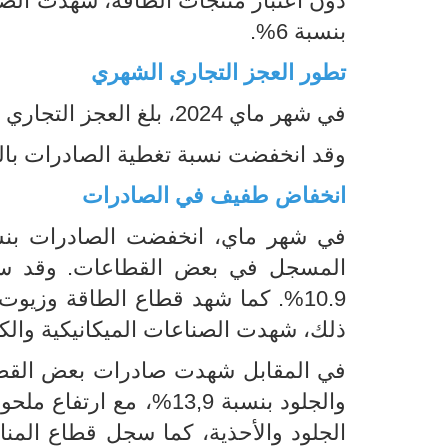
بنسبة 6%.
تطور العجز التجاري الشهري
في شهر ماي 2024، بلغ العجز التجاري الشهري 1442.1 م د، مقابل 1268 م د في أفريل.
وقد انخفضت نسبة تغطية الصادرات بالواردات ب 2.3 نقط
انخفاض طفيف في الصادرات
المسجل في بعض القطاعات. وقد سجّل 
ذلك، شهدت الصناعات الميكانيكية والكهربا
في المقابل شهدت صادرات بعض القطاع