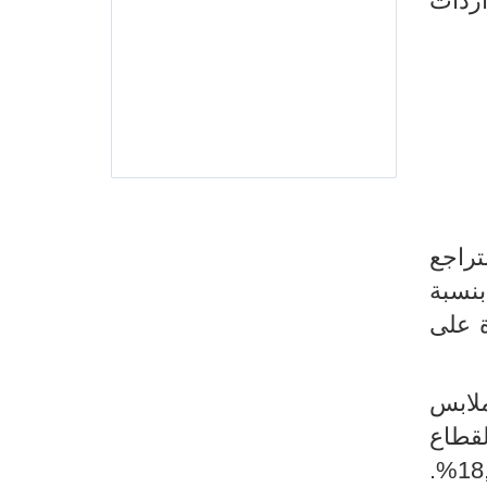
نما ارتفعت الواردات
ة التراجع
نسبة
لحوظًا بنسبة (-26.1%). علاوة على
ملابس
 ملحوظ بنسبة 15,7% لقطاع النسيج والملابس و6,7% لقطاع
الجلود والأحذية، كما سجل قطاع المناجم والفسفاط ومشتقاته تحسنا ملحوظا بنسبة 18,3%.