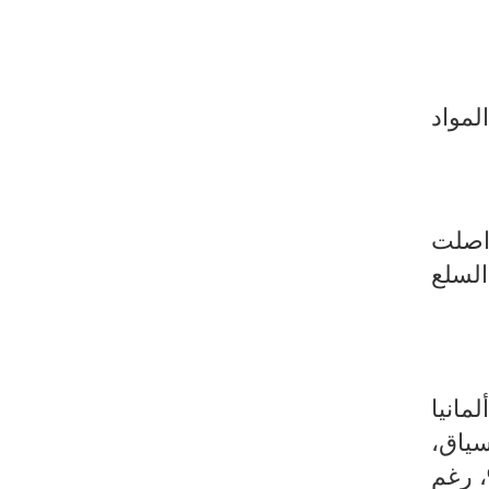
ردات المواد
 استقرار حيث ارتفعت بنسبة 0,6%. وواصلت
15.%، كما، شهدت السلع
ة إلى ألمانيا
 1.3%. في نفس السياق،
جموعة دول الاتحاد المغرب العربي، حيث ارتفعت بنسبة 27,2%، رغم