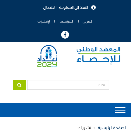
تجاوز
النفاذ إلى المعلومة
الاتصال
إلى
menu
المحتوى
header
الرئيسي
العربي
الفرنسية
الإنجليزية
Main
navigation
الصفحة الرئيسية
نشريات