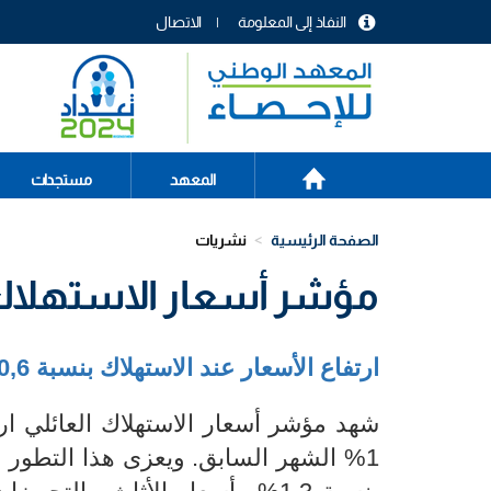
تجاوز
النفاذ إلى المعلومة
الاتصال
إلى
menu
المحتوى
header
الرئيسي
الصفحة
Main
المعهد
مستجدات
الرئيسية
navigation
الصفحة الرئيسية
نشريات
مؤشر أسعار الاستهلاك الع
ارتفاع الأسعار عند الاستهلاك بنسبة
0,6
1% الشهر السابق. ويعزى هذا التطور ب