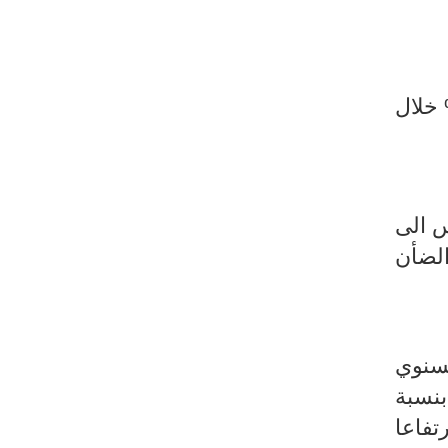
تفاعا في شهر نوفمبر لتصل الى مستوى 9,8% بعد ان كانت 9,2% خلال
اس الى
لضأن
لسنوي
والاحذية بنسبة
 ارتفاعا