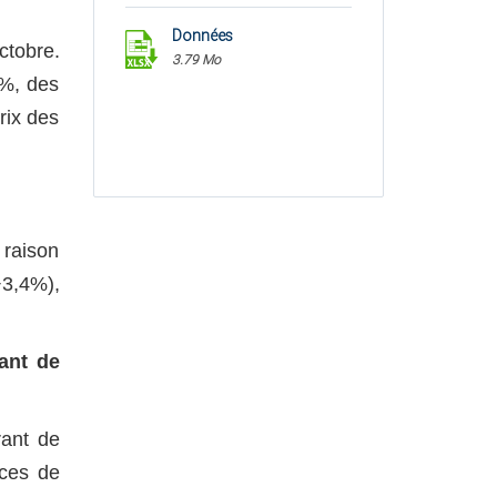
Données
ctobre.
3.79 Mo
3%, des
rix des
 raison
+3,4%),
ant de
rant de
ices de