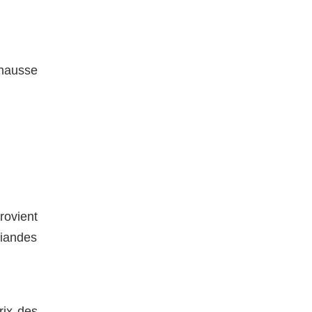
 hausse
rovient
viandes
rix des