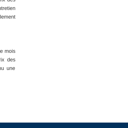
tretien
alement
le mois
rix des
nnu une