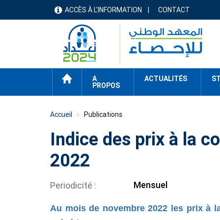
Aller
ACCÈS À L'INFORMATION
CONTACT
menu
au
contenu
header
principal
ACCUEIL
A
ACTUALITÉS
ST
PROPOS
Accueil
Publications
Indice des prix à la
2022
Mensuel
Periodicité
Au mois de novembre 2022 les prix à 