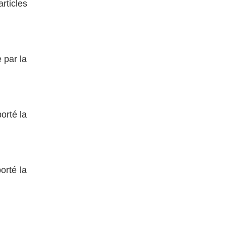
rticles
 par la
orté la
orté la