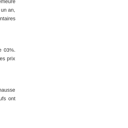
demeure
 un an,
ntaires
de 03%.
es prix
 hausse
ufs ont