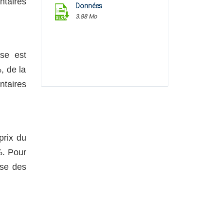
ntaires
Données
3.88 Mo
se est
, de la
ntaires
prix du
%. Pour
sse des