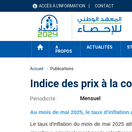
Aller
ACCÈS À L'INFORMATION
CONTACT
menu
au
contenu
header
principal
ACCUEIL
A
ACTUALITÉS
ST
PROPOS
Accueil
Publications
Indice des prix à la
Mensuel
Periodicité
Au mois de mai 2025, le taux d’inflation a
Le taux d'inflation du mois de mai 2025 at