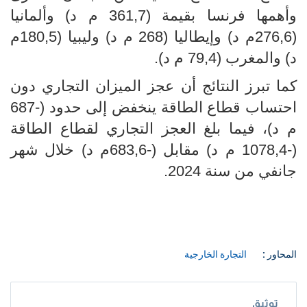
وأهمها فرنسا بقيمة (361,7 م د) وألمانيا
(276,6م د) وإيطاليا (268 م د) وليبيا (180,5م
د) والمغرب (79,4 م د).
كما تبرز النتائج أن عجز الميزان التجاري دون
احتساب قطاع الطاقة ينخفض إلى حدود (-687
م د)، فيما بلغ العجز التجاري لقطاع الطاقة
(-1078,4 م د) مقابل (-683,6م د) خلال شهر
جانفي من سنة 2024.
المحاور :
التجارة الخارجية
توثيق