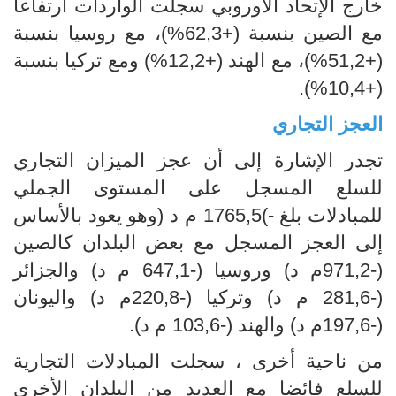
خارج الإتحاد الأوروبي سجلت الواردات ارتفاعا
مع الصين بنسبة (+62,3%)، مع روسيا بنسبة
(+51,2%)، مع الهند (+12,2%) ومع تركيا بنسبة
(+10,4%).
العجز التجاري
تجدر الإشارة إلى أن عجز الميزان التجاري
للسلع المسجل على المستوى الجملي
للمبادلات بلغ -)1765,5 م د (وهو يعود بالأساس
إلى العجز المسجل مع بعض البلدان كالصين
(-971,2م د) وروسيا (-647,1 م د) والجزائر
(-281,6 م د) وتركيا (-220,8م د) واليونان
(-197,6م د) والهند (-103,6 م د).
من ناحية أخرى ، سجلت المبادلات التجارية
للسلع فائضا مع العديد من البلدان الأخرى