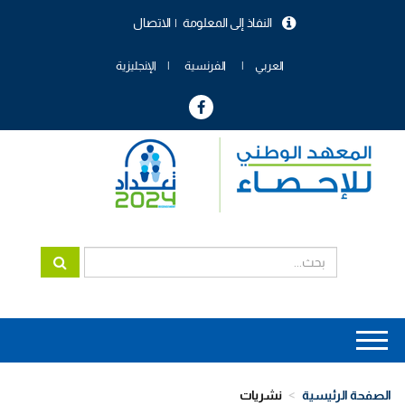
تجاوز
النفاذ إلى المعلومة
الاتصال
إلى
menu
المحتوى
header
الرئيسي
العربي
الفرنسية
الإنجليزية
Main
navigation
الصفحة الرئيسية
نشريات