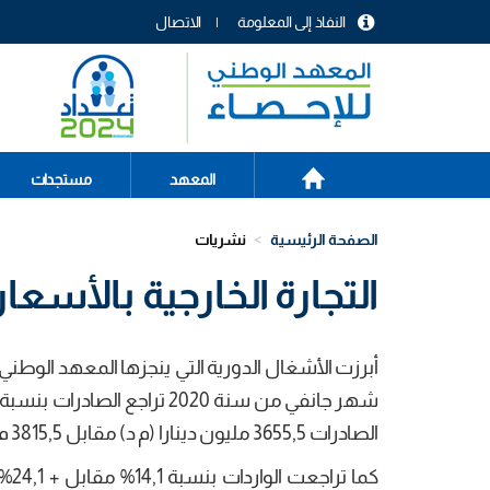
تجاوز
النفاذ إلى المعلومة
الاتصال
إلى
menu
المحتوى
header
الرئيسي
الصفحة
Main
المعهد
مستجدات
الرئيسية
navigation
الصفحة الرئيسية
نشريات
التجارة الخارجية بالأسعار ال
أبرزت الأشغال الدورية التي ينجزها المعهد الوطني ل
الصادرات 3655,5 مليون دينارا (م د) مقابل 3815,5 م د خلال نفس الشهر من سنة 2019.