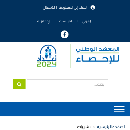
تجاوز
النفاذ إلى المعلومة
الاتصال
إلى
menu
المحتوى
header
الرئيسي
العربي
الفرنسية
الإنجليزية
Main
navigation
الصفحة الرئيسية
نشريات