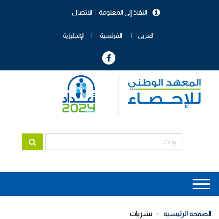
تجاوز
النفاذ إلى المعلومة
الاتصال
إلى
menu
المحتوى
header
الرئيسي
العربي
الفرنسية
الإنجليزية
Main
navigation
الصفحة الرئيسية
نشريات