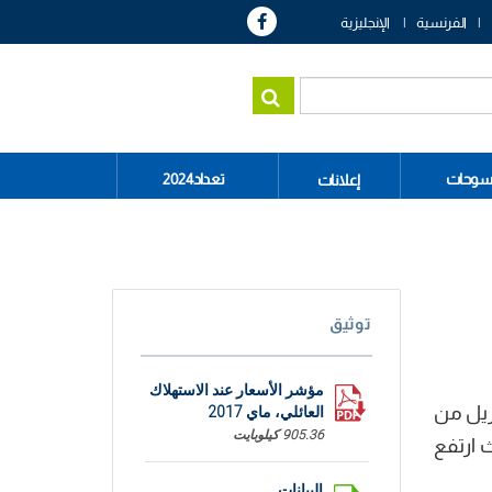
الفرنسية
الإنجليزية
سوحات
تعداد2024
إعلانات
توثيق
مؤشر الأسعار عند الاستهلاك
 في شهر افريل من
العائلي، ماي 2017
905.36 كيلوبايت
ع مؤشر مجموعة الملابس والأحذية الصيفية بنسبة 1,6% حيث ارتفع
البيانات