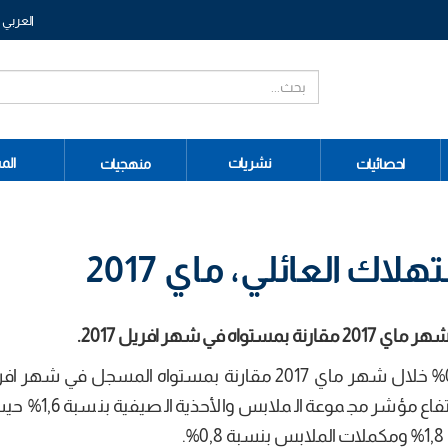
العربي
نشريات
الم
احصائيات
منهجيات
اك العائلي، ماي 2017
ارتفع مؤشر أسعار الاستهلاك العائلي بنسبة 0,4% خلال شهر ماي 2017 مقارنة بمستواه المسجل
نفس السنة. ويعزى هذا التطور بالأساس إلى ارتفا