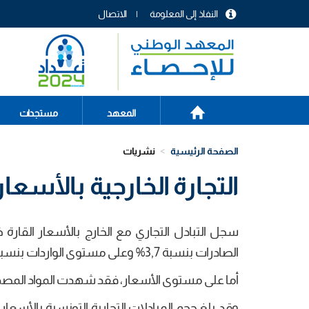
تجاوز
النفاذ إلى المعلومة
الاتصال
إلى
menu
المحتوى
header
الرئيسي
الصفحة
Main
المعهد
مستجدات
الرئيسية
navigation
الصفحة الرئيسية
نشريات
التجارة الخارجية بالأسعار ال
الصادرات بنسبة 3,7% وعلى مستوى الواردات بنسبة 1,1%.
أما على مستوى الأسعار، فقد شهدت المواد المصدرة والمواد 
وقد بلغ حجم المبادلات التجارية التونسية بالأسعار