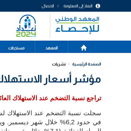
تجاوز
النفاذ إلى المعلومة
الاتصال
إلى
menu
المحتوى
header
الرئيسي
الصفحة
Main
المعهد
مستجدات
الرئيسية
navigation
الصفحة الرئيسية
نشريات
مؤشر أسعار الاستهلاك الع
تراجع
نسبة التضخم عند الاستهلاك العائلي لشهر جان
في حدود 6,2% خلال شهر ديس