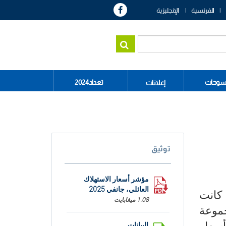
الفرنسية
الإنجليزية
سوحات
تعداد2024
إعلانات
توثيق
مؤشر أسعار الاستهلاك
العائلي، جانفي 2025
راجعا الى مستوى 6% بعد ان كانت
1.08 ميغابايت
جموعة
البيانات