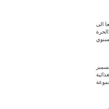
ا الى
لحرة
لسنوي
شهر ديسمبر
ذائية
موعة