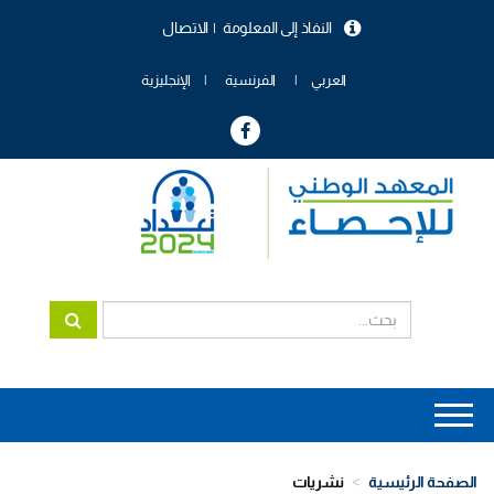
تجاوز
النفاذ إلى المعلومة
الاتصال
إلى
menu
المحتوى
header
الرئيسي
العربي
الفرنسية
الإنجليزية
Main
navigation
الصفحة الرئيسية
نشريات