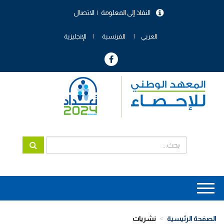
تجاوز
النفاذ إلى المعلومة
الاتصال
إلى
menu
المحتوى
header
الرئيسي
العربي
الفرنسية
الإنجليزية
Main
navigation
الصفحة الرئيسية
نشريات