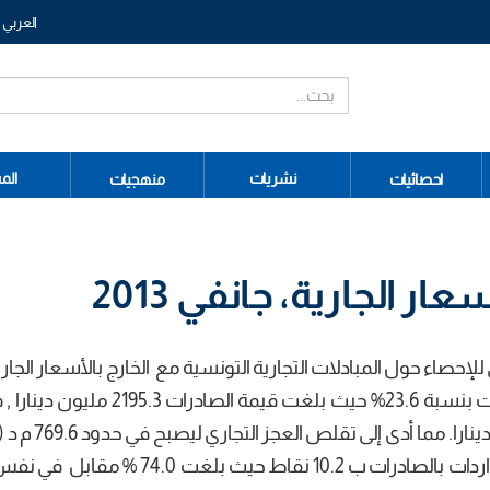
العربي
نشريات
الم
احصائيات
منهجيات
عار الجارية، جانفي 2013
لإحصاء حول المبادلات التجارية التونسية مع الخارج بالأسعار الجار
شھر جانفي من سنة 2013 ارتفاعا لعائدات الصادرات بنسبة 23.6% حيث بلغت قيمة 
- م د %63.8 سنة 2012 ). وتحسنت نسبة تغطية الواردات بالصادرات ب 10.2 نقاط حيث 