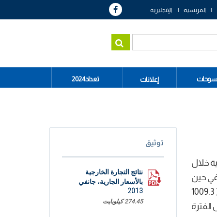
الفرنسية
الإنجليزية
سوحات
تعداد2024
إعلانات
توثيق
ية خلال
نتائج التجارة الخارجية
الصادرات 2195.3 مليون دينارا , في حين
بالأسعار الجارية، جانفي
ارتفعت الواردات بنسبة 6.4 % لتبلغ 2964.9 مليون دينارا. مما أدى إلى تقلص العجز التجاري ليصبح في حدود 769.6 م د ( 1009.3
2013
274.45 كيلوبايت
بلغت 74.0 % مقابل في نفس الفترة