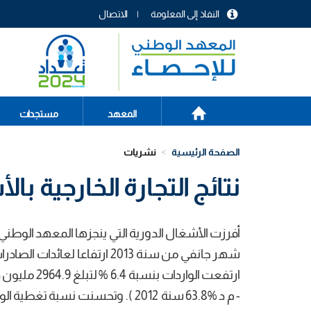
تجاوز
النفاذ إلى المعلومة
الاتصال
إلى
menu
المحتوى
header
الرئيسي
الصفحة
Main
المعهد
مستجدات
الرئيسية
navigation
الصفحة الرئيسية
نشريات
نتائج التجارة الخارجية بالأس
أفرزت الأشغال الدورية التي ينجزھا المعھد الوطني ل