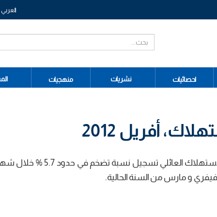
العربي
نشريات
الم
احصائيات
منهجيات
اك، أفريل 2012
أفرزت المتابعة الدورية و الشھرية للأسعار عند الاستھلاك العائلي تسجيل