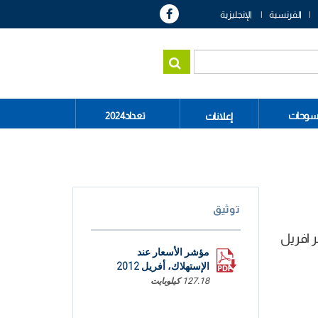
الفرنسية
الإنجليزية
سوحات
تعداد2024
إعلانات
توثيق
 نسبة تضخم في حدود 5.7 % خلال شھر افريل
مؤشر الأسعار عند
الإستھلاك، أفريل 2012
127.18 كيلوبايت