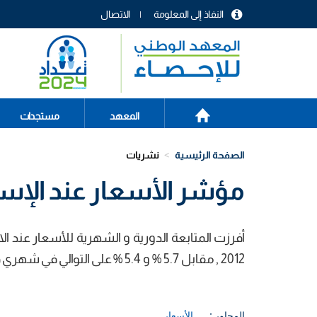
تجاوز
النفاذ إلى المعلومة
الاتصال
إلى
menu
المحتوى
header
الرئيسي
الصفحة
Main
المعهد
مستجدات
الرئيسية
navigation
الصفحة الرئيسية
نشريات
مؤشر الأسعار عند الإستھل
2012 , مقابل 5.7 % و 5.4 % على التوالي في شھري فيفري و مارس من السنة الحالية.
المحاور :
الأسعار