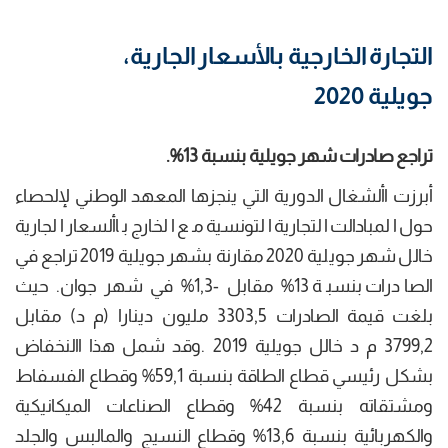
التجارة الخارجية بالأسعار الجارية،
جويلية 2020
تراجع صادرات شهر جويلية بنسبة 13%.
أبرزت األشغال الدورية التي ينجزها المعهد الوطني لإلحصاء
حول المبادالت التجارية التونسية مع الخارج باألسعار الجارية
خالل شهر جويلية 2020 مقارنة بشهر جويلية 2019 تراجع في
الصادرات بنسبة 13% مقابل -1,3% في شهر جوان. حيث
بلغت قيمة الصادرات 3303,5 مليون دينارا (م د) مقابل
3799,2 م د خالل جويلية 2019 .وقد شمل هذا االنخفاض
بشكل رئيسي قطاع الطاقة بنسبة 59,1% وقطاع الفسفاط
ومشتقاته بنسبة 42% وقطاع الصناعات الميكانيكية
والكهربائية بنسبة 13,6% وقطاع النسيج والمالبس والجلد