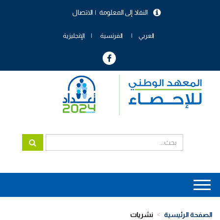
تجاوز
النفاذ إلى المعلومة
الاتصال
إلى
menu
المحتوى
header
الرئيسي
العربي
الفرنسية
الإنجليزية
Main
navigation
الصفحة الرئيسية
نشريات