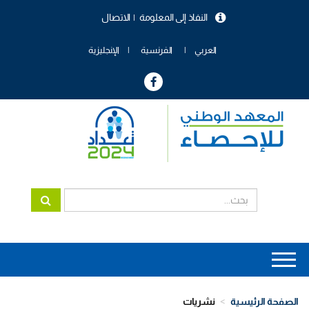
تجاوز
النفاذ إلى المعلومة
الاتصال
إلى
menu
المحتوى
header
الرئيسي
العربي
الفرنسية
الإنجليزية
Main
navigation
الصفحة الرئيسية
نشريات