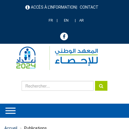
Aller
ACCÈS À L'INFORMATION
CONTACT
au
menu
contenu
header
principal
FR
EN
AR
Accueil
Publications