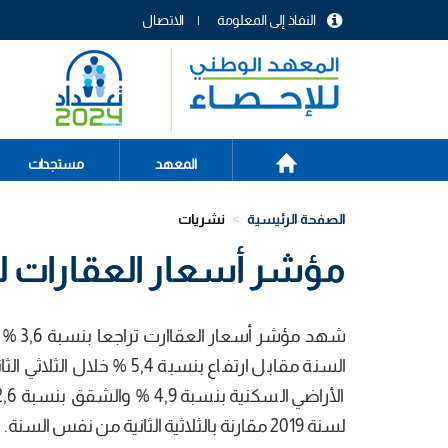
تجاوز
النفاذ إلى المعلومة
الاتصال
إلى
menu
المحتوى
header
الرئيسي
الصفحة
Main
المعهد
مستجدات
الرئيسية
navigation
الصفحة الرئيسية
نشريات
مؤشر أسعار العقارات للثل
لسنة 2019 مقارنة بالثلاثية الثانية من نفس السنة.