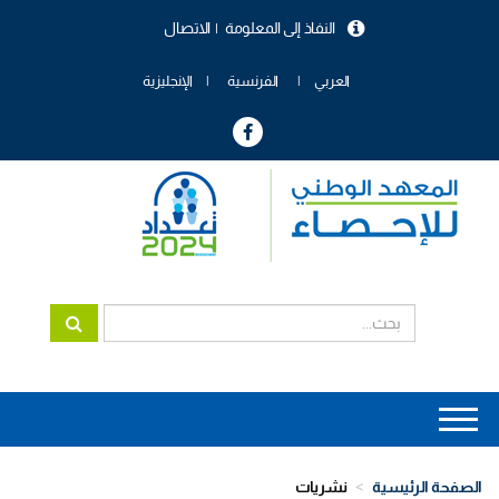
تجاوز
النفاذ إلى المعلومة
الاتصال
إلى
menu
المحتوى
header
الرئيسي
العربي
الفرنسية
الإنجليزية
Main
navigation
الصفحة الرئيسية
نشريات