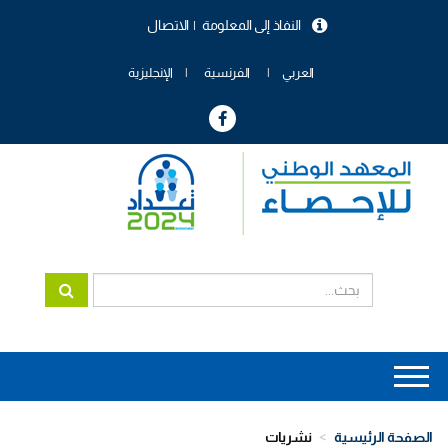
تجاوز
النفاذ إلى المعلومة
الاتصال
إلى
menu
المحتوى
header
الرئيسي
العربي
الفرنسية
الإنجليزية
Main
navigation
الصفحة الرئيسية
نشريات