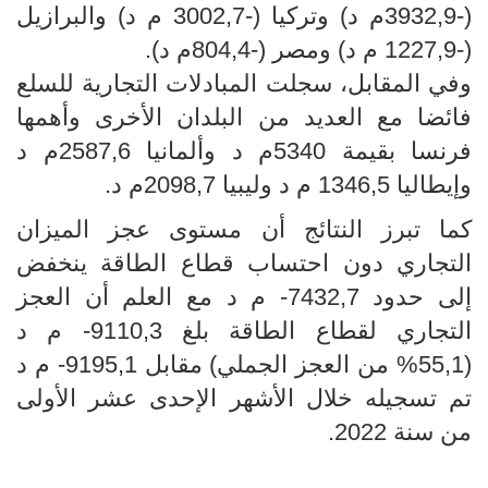
(-3932,9م د) وتركيا (-3002,7 م د) والبرازيل
(-1227,9 م د) ومصر (-804,4م د).
وفي المقابل، سجلت المبادلات التجارية للسلع
فائضا مع العديد من البلدان الأخرى وأهمها
فرنسا بقيمة 5340م د وألمانيا 2587,6م د
وإيطاليا 1346,5 م د وليبيا 2098,7م د.
كما تبرز النتائج أن مستوى عجز الميزان
التجاري دون احتساب قطاع الطاقة ينخفض
إلى حدود 7432,7- م د مع العلم أن العجز
التجاري لقطاع الطاقة بلغ 9110,3- م د
(55,1% من العجز الجملي) مقابل 9195,1- م د
تم تسجيله خلال الأشهر الإحدى عشر الأولى
من سنة 2022.