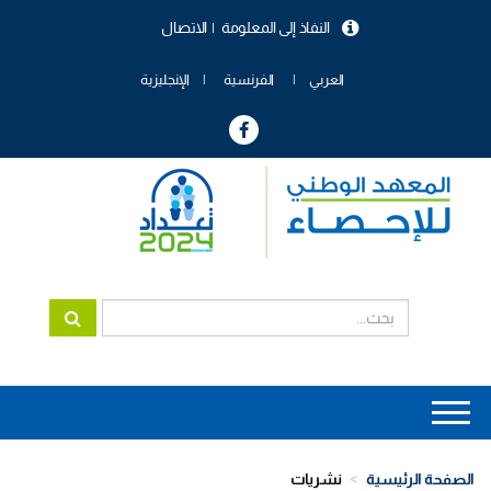
تجاوز
النفاذ إلى المعلومة
الاتصال
إلى
menu
المحتوى
header
الرئيسي
العربي
الفرنسية
الإنجليزية
Main
navigation
الصفحة الرئيسية
نشريات