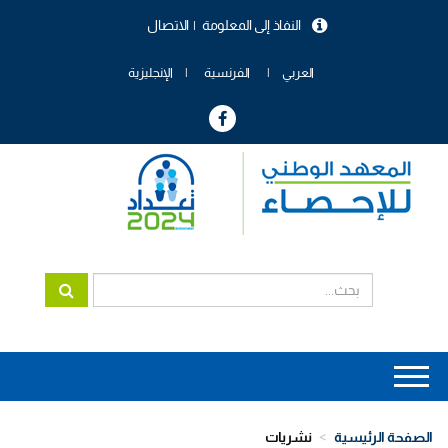
تجاوز
النفاذ إلى المعلومة
الاتصال
إلى
menu
المحتوى
header
الرئيسي
العربي
الفرنسية
الإنجليزية
Main
navigation
الصفحة الرئيسية
نشريات