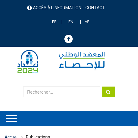
Aller
ACCÈS À L'INFORMATION
CONTACT
au
menu
contenu
header
principal
FR
EN
AR
Accueil
Publications