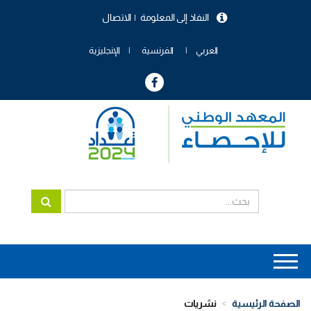
تجاوز
النفاذ إلى المعلومة
الاتصال
إلى
menu
المحتوى
header
الرئيسي
العربي
الفرنسية
الإنجليزية
Main
navigation
الصفحة الرئيسية
نشريات