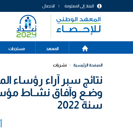
تجاوز
النفاذ إلى المعلومة
الاتصال
إلى
menu
المحتوى
header
الرئيسي
الصفحة
Main
المعهد
مستجدات
الرئيسية
navigation
الصفحة الرئيسية
نشريات
نتائج سبر آراء رؤساء ا
وضـع وآفاق نشـاط مؤسـس
سنة 2022
أ