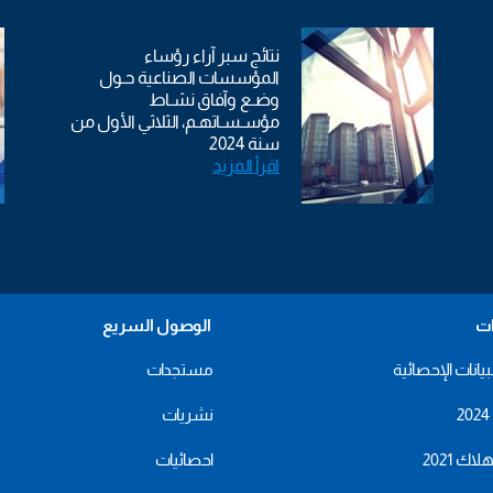
نتائج سبر آراء رؤساء
المؤسسات الصناعية حـول
وضـع وآفاق نشـاط
مؤسـسـاتهـم، الثلاثي الأول من
سنة 2024
اقرأ المزيد
ات
الوصول السريع
بيانات الإحصائية
مستجدات
نشريات
اك 2021
احصائيات