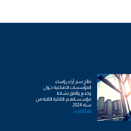
نتائج سبر آراء رؤساء
المؤسسات الصناعية حـول
وضـع وآفاق نشـاط
مؤسـسـاتهـم، الثلاثية الثانية من
سنة 2024
اقرأ المزيد