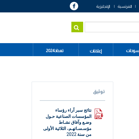
الفرنسية
الإنجليزية
سوحات
تعداد2024
إعلانات
توثيق
نتائج سبر آراء رؤساء
المؤسسات الصناعية حـول
وضـع وآفاق نشـاط
مؤسـسـاتهـم، الثلاثية الأولى
من سنة 2022