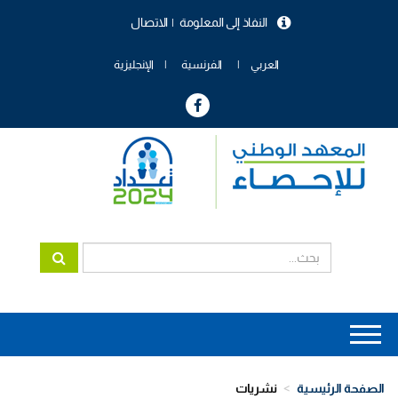
تجاوز
النفاذ إلى المعلومة
الاتصال
إلى
menu
المحتوى
header
الرئيسي
العربي
الفرنسية
الإنجليزية
Main
navigation
الصفحة الرئيسية
نشريات