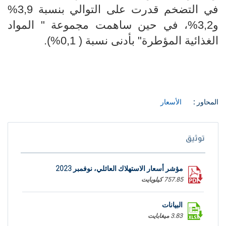
في التضخم قدرت على التوالي بنسبة
3,9%
و
3,2%، في
حين ساهمت مجموعة " المواد
الغذائية المؤطرة" بأدنى نسبة (
0,1%).
المحاور :
الأسعار
توثيق
مؤشر أسعار الاستهلاك العائلي، نوفمبر 2023
757.85 كيلوبايت
البيانات
3.83 ميغابايت