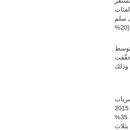
مستقر
الفئات
ى في سلم
الانفاق الاسرى (20% الأعلى إنفاقا) و014 2 دينارًا لكل فرد من أفراد أسر الخمس الأدنى (20%
توسط
احية أخرى، حقّقت
اقاليم الشمال الغربي والجنوب الغربي أعلى معدلات نمو سنوي خلال الفترة 2015-2021 وذلك
العشريات
السابقة. فعلى سبيل المثال، ارتفعت حصة التغذية في اجمالي الانفاق من 28.9% سنة 2015
بعد ان عرفت منحى تنازلي لعدة عقود. وبلغت هذه النسبة حوالي 35%
بثلاث