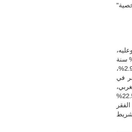
شخصية"
ً. وعليه،
2، 20.5% سنة 2010 و23.1 % سنة
2.9%،
ر في
 الغربي،
حيث سجل هذا الأخير انخفاضا ملحوظا في نسبة الفقر (من 28.4% في سنة 2015 إلى 22.5%
الفقر
لشريط