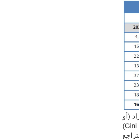
د (أو
(Gini index)
 إلى التراجع