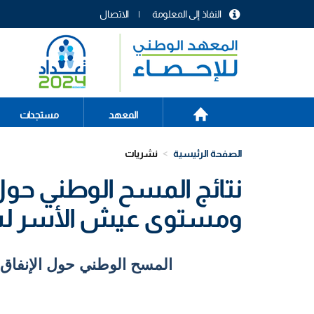
تجاوز
النفاذ إلى المعلومة
الاتصال
إلى
menu
المحتوى
header
الرئيسي
الصفحة
Main
المعهد
مستجدات
الرئيسية
navigation
الصفحة الرئيسية
نشريات
نتائج المسح الوطني حول
ومستوى عيش الأسر لسنة 
المسح الوطني حول الإنفاق و