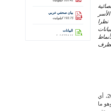
320.42 كيلوبايت
صائية
الأسر
بيان صحفي عربي
193.75 كيلوبايت
 الا انه نظرا
جمع البيانات
البيانات
 الأنماط
534.11 كيلوبايت
الظرف
بلغ متوسط الإنفاق السنوي للفرد 468 5 دينارًا سنة 2021، مقابل 871 3 دينارًا سنة 2015، أي
تطور متوسط نمو سنوي بالأسعار الجارية قدره 5.9% وهو ما