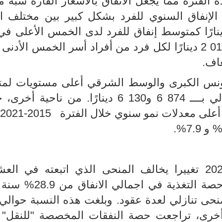
الفترة مما يجعل الانفاق بالأسعار القارة شبه 
فاوت متوسط الإنفاق السنوي للفرد بشكل كبير بين مختلف 
تماعية، حيث يتراوح بين 767 11 دينارًا كمتوسط إنفاق للفرد لدى الخمس الأعل
عاف.
ونس الكبرى والوسط الشرقي أعلى مستويات لم
الإنفاق السنوي للفرد، تقدر على التوالي بــــ 874 6 و130 6 دينارًا. من ن
عرفت هيكلة الإنفاق الأسري سنة 2021 تغييرا يخالف المنحى الذي اتبعته في 
 أخرى، تراجعت حصة النفقات المخصصة "للنقل" 