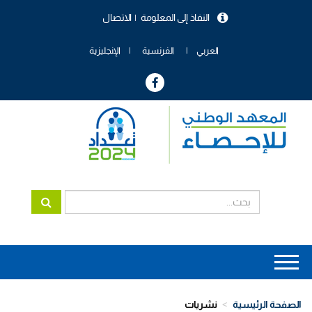
تجاوز
النفاذ إلى المعلومة
الاتصال
إلى
menu
المحتوى
header
الرئيسي
العربي
الفرنسية
الإنجليزية
Main
navigation
الصفحة الرئيسية
نشريات