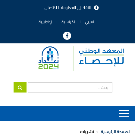
تجاوز
النفاذ إلى المعلومة
الاتصال
إلى
menu
المحتوى
header
الرئيسي
العربي
الفرنسية
الإنجليزية
Main
navigation
الصفحة الرئيسية
نشريات