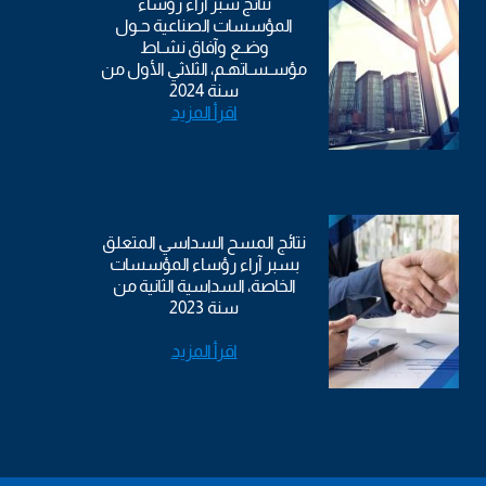
نتائج سبر آراء رؤساء
المؤسسات الصناعية حـول
وضـع وآفاق نشـاط
مؤسـسـاتهـم، الثلاثي الأول من
سنة 2024
اقرأ المزيد
نتائج المسح السداسي المتعلق
بسبر آراء رؤساء المؤسسات
الخاصة، السداسية الثانية من
سنة 2023
اقرأ المزيد