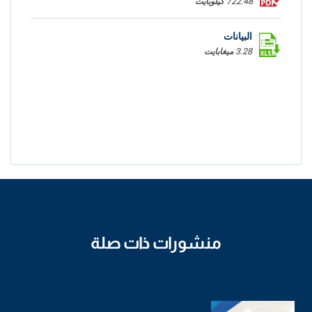
722.48 كيلوبايت
البيانات
3.28 ميغابايت
منشورات ذات صلة