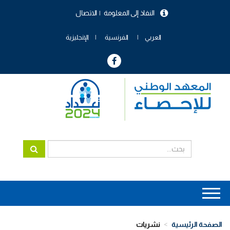
تجاوز
النفاذ إلى المعلومة
الاتصال
إلى
menu
المحتوى
header
الرئيسي
العربي
الفرنسية
الإنجليزية
Main
navigation
الصفحة الرئيسية
نشريات