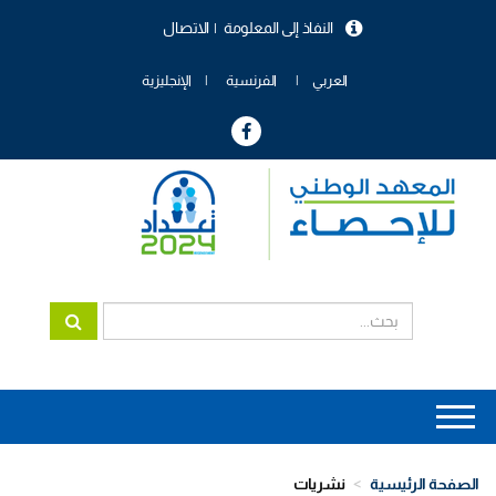
تجاوز
النفاذ إلى المعلومة
الاتصال
إلى
menu
المحتوى
header
الرئيسي
العربي
الفرنسية
الإنجليزية
Main
navigation
الصفحة الرئيسية
نشريات