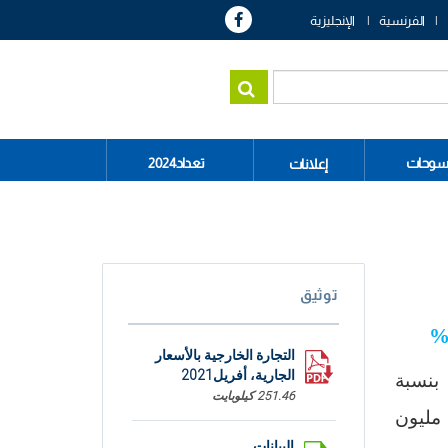
الفرنسية
الإنجليزية
سوحات
تعداد2024
إعلانات
توثيق
التجارة الخارجية بالأسعار
الجارية، أفريل2021
251.46 كيلوبايت
خلال الأشهر الأربعة الأولى من سنة 2020. وقد بلغت قيمة الصادرات 15201 مليون
البيانات