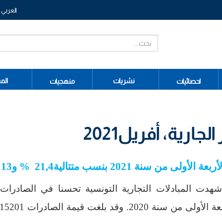
العربي
نشريات
الم
احصائيات
منهجيات
جارية، أفريل2021
الأولى من سنة 2021 بنسب متتالية
21,4 % و13%