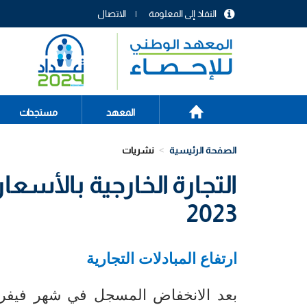
تجاوز
النفاذ إلى المعلومة
الاتصال
إلى
menu
المحتوى
header
الرئيسي
الصفحة
Main
المعهد
مستجدات
الرئيسية
navigation
الصفحة الرئيسية
نشريات
التجارة الخارجية بالأسعا
2023
ارتفاع المبادلات التجارية
بعد الانخفاض المسجل في شهر فيفري