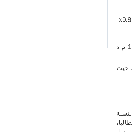
شهد العجز التجاري خلال شهر مارس 2023 تفاقما ليبلغ قيمة 1768.6 م د مقارنة 1526.5 م د
بشهر جانفي حيث
نسبة
إيطاليا،
.