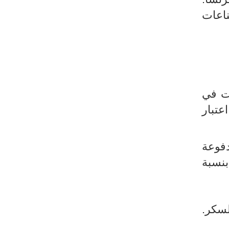
1٪ وصادرات الصناعات
لمنتجات في
اردات دون اعتبار
غيرها في هذه الزيادة. حيث ارتفعت بنسبة 6.9٪ مدفوعة
بنسبة
لحبوب والسكر.