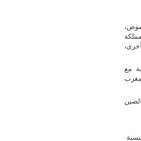
صوص،
المملكة
1٪). من ناحية أخرى،
وبي، وخاصة مع
 المغرب
سيا (+212.5٪) والولايات المتحدة (+ 141.4٪) والصين
الواردات بنسبة