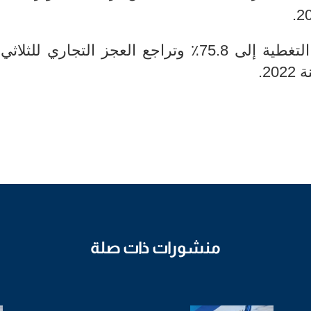
وقد نتج عن هذا التطور ارتفاع معدل التغطية إلى 75.8٪ وتراجع العجز التجاري 
منشورات ذات صلة