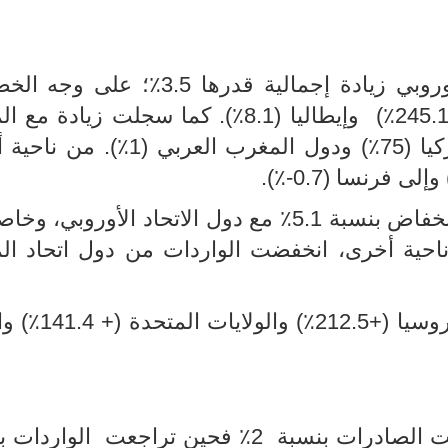
ي زيادة إجمالية قدرها 3.5٪
؛
على وجه الخ
وإيطاليا (8.1٪). كما سجلت زيادة مع 
والصين (88.9٪) وتركيا (75٪) ودول المغرب العربي (
.
٪)
-0.7
أما بالنسبة للواردات، فقد تم تسجيل انخفاض بنسبة 5.1٪ مع دول الاتحاد الأور
1٪) وإيطاليا (-6.3٪). من ناحية أخرى، انخفضت الواردات من دول اتحاد
بالإضافة إلى ذلك، زادت الواردات مع رو
في الثلاثي الأول من سنة 2023، تحسنت الصادرات بنسبة 2٪ فحين تراجعت 