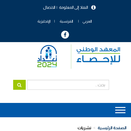
تجاوز
النفاذ إلى المعلومة
الاتصال
إلى
menu
المحتوى
header
الرئيسي
العربي
الفرنسية
الإنجليزية
Main
navigation
الصفحة الرئيسية
نشريات