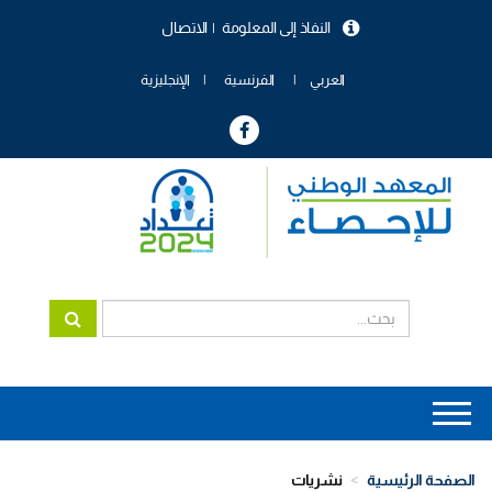
تجاوز
النفاذ إلى المعلومة
الاتصال
إلى
menu
المحتوى
header
الرئيسي
العربي
الفرنسية
الإنجليزية
Main
navigation
الصفحة الرئيسية
نشريات